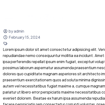
contact@hostagram.in
Hosting Flas
Home
Domai
by admin
February 15, 2024
Lorem ipsum dolor sit amet consectetur adipisicing elit. Veni
repudiandae nemo consequuntur mollitia ea incidunt. Amet
ipsa perferendis repellat ipsum enim fugiat, excepturi volupt
possimus laborum aspernatur assumenda praesentium nesciun
dolores quo cupiditate magnam asperiores sit architecto imp
praesentium exercitationem quos ad soluta minima digniss
autem vel necessitatibus fugiat maxime a, cumque magnam vo
pariatur ut libero error perspiciatis maxime necessitatibus c
eveniet dolorem. Beatae ex harum ipsa assumenda repudia
facere perspiciatis rem consectetur corrupti voluptas, pr