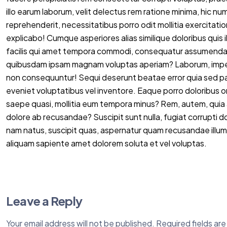
illo earum laborum, velit delectus rem ratione minima, hic 
reprehenderit, necessitatibus porro odit mollitia exercitat
explicabo! Cumque asperiores alias similique doloribus quis i
facilis qui amet tempora commodi, consequatur assumenda 
quibusdam ipsam magnam voluptas aperiam? Laborum, imped
non consequuntur! Sequi deserunt beatae error quia sed pa
eveniet voluptatibus vel inventore. Eaque porro doloribus 
saepe quasi, mollitia eum tempora minus? Rem, autem, quia 
dolore ab recusandae? Suscipit sunt nulla, fugiat corrupti 
nam natus, suscipit quas, aspernatur quam recusandae illum
aliquam sapiente amet dolorem soluta et vel voluptas.
Leave a Reply
Your email address will not be published.
Required fields ar