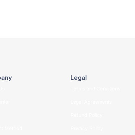
any
Legal
Us
Terms and Conditions
enter
Legal Agreements
r
Refund Policy
t Method
Privacy Policy