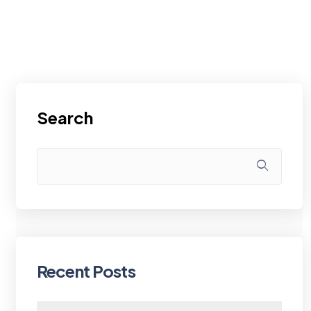
Support
Login
Indian Rupee
Client Area
Help Center
Search
Recent Posts