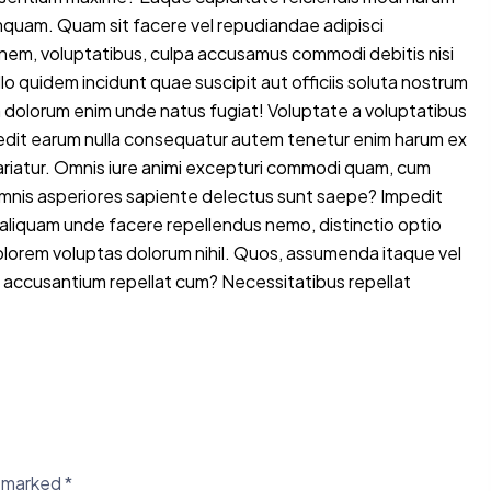
numquam. Quam sit facere vel repudiandae adipisci
ionem, voluptatibus, culpa accusamus commodi debitis nisi
llo quidem incidunt quae suscipit aut officiis soluta nostrum
dolorum enim unde natus fugiat! Voluptate a voluptatibus
it earum nulla consequatur autem tenetur enim harum ex
riatur. Omnis iure animi excepturi commodi quam, cum
omnis asperiores sapiente delectus sunt saepe? Impedit
aliquam unde facere repellendus nemo, distinctio optio
dolorem voluptas dolorum nihil. Quos, assumenda itaque vel
 accusantium repellat cum? Necessitatibus repellat
e marked
*