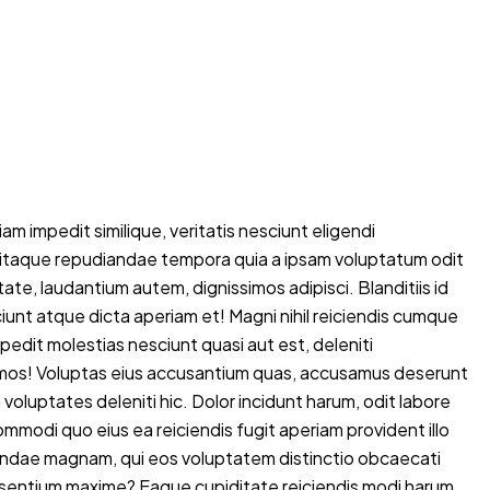
h Sale: Starting at
₹29/mo
for a limited time
n
Hosting
Servers
Email & More
am impedit similique, veritatis nesciunt eligendi
 itaque repudiandae tempora quia a ipsam voluptatum odit
ate, laudantium autem, dignissimos adipisci. Blanditiis id
t atque dicta aperiam et! Magni nihil reiciendis cumque
edit molestias nesciunt quasi aut est, deleniti
imos! Voluptas eius accusantium quas, accusamus deserunt
luptates deleniti hic. Dolor incidunt harum, odit labore
ommodi quo eius ea reiciendis fugit aperiam provident illo
ndae magnam, qui eos voluptatem distinctio obcaecati
aesentium maxime? Eaque cupiditate reiciendis modi harum