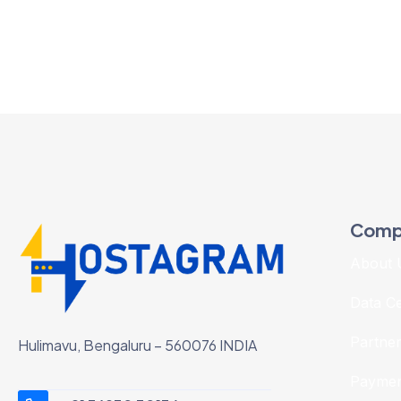
Comp
About 
Data C
Partne
Hulimavu, Bengaluru – 560076 INDIA
Paymen